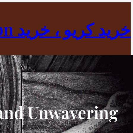
رفتن
به
خرید کریو ، خرید vpn ، فیلتر شکن
محتوا
 and Unwavering