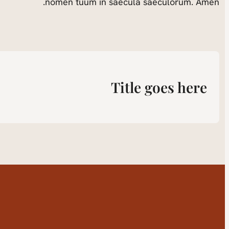
nomen tuum in saecula saeculorum. Amen.
Title goes here