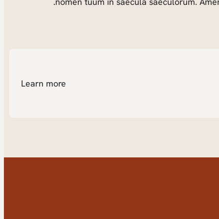
nomen tuum in saecula saeculorum. Amen
Learn more