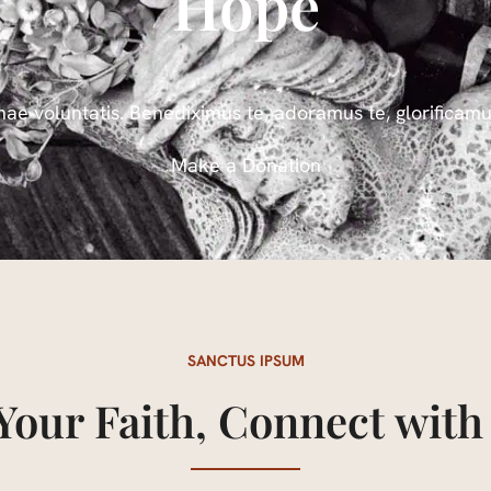
Hope
onae voluntatis. Benediximus te, adoramus te, glorific
Make a Donation
SANCTUS IPSUM
Your Faith, Connect wi