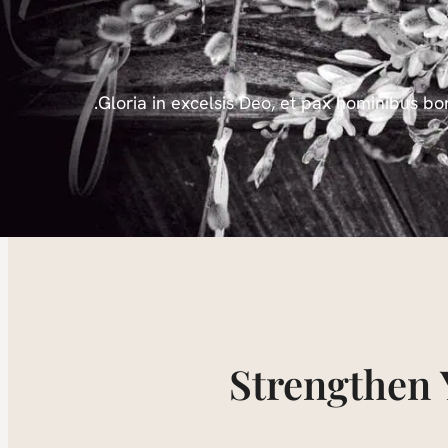
Gloria in excelsis Deo, et pax hominibus b
Strengthen 