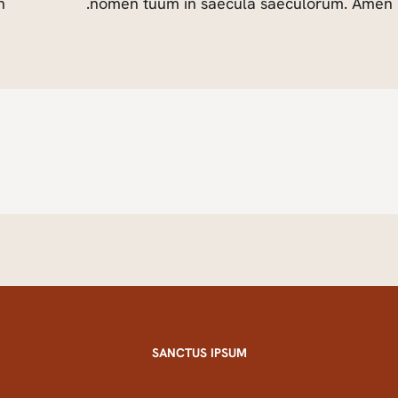
.
nomen tuum in saecula saeculorum. Amen.
SANCTUS IPSUM