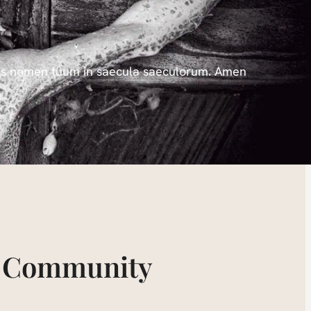
amus nomen tuum in saecula saeculorum. Amen.
th Community