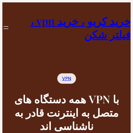
رفتن
به
خرید کریو ، خرید vpn ،
محتوا
فیلتر شکن
VPN
با VPN همه دستگاه های
متصل به اینترنت قادر به
ناشناسی اند