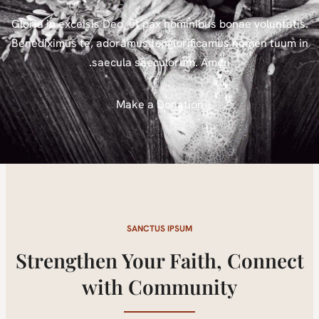
Gloria in excelsis Deo, et pax hominibus bonae voluntatis
Benediximus te, adoramus te, glorificamus nomen tuum i
saecula saeculorum. Amen.
Make a Donation
SANCTUS IPSUM
Strengthen Your Faith, Connect
with Community