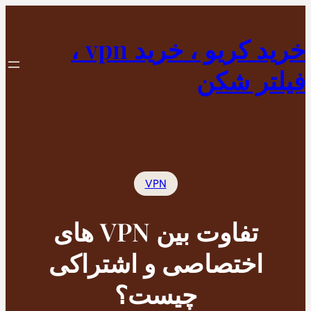
رفتن
به
خرید کریو ، خرید vpn ،
محتوا
فیلتر شکن
VPN
تفاوت بین VPN های
اختصاصی و اشتراکی
چیست؟